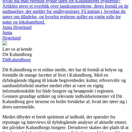
Hvad må man egentlig bygge uden for Kalundborgs bygrænse?
Artiklen giver et overblik over landzonereglerne, deres formål og de
undtagelser, der gælder for småbygninger. Få indsigt i, hvordan du
søger om tilladelse, og hvorfor reglerne spiller en vigtig rolle for
natur og lokalsamfund.
Junia Hegelund
Junia
Hegelund
Lær os at kende
Dit Kalundborg
Dit
Kalundborg
Dit Kalundborg er et online medie, der har til formål at belyse og
formidle de mange facetter af livet i Kalundborg. Med en
dybdegående tilgang til lokale begivenheder, kultur, erhvervsliv og
samfundsforhold stræber mediet efter at være en vigtig
informationskilde for både borgere og besøgende i regionen.
Gennem grundige artikler og relevante indholdselementer vil Dit
Kalundborg give læserne en bedre forståelse af, hvad der rører sig i
deres nærområde.
Mediet tilbyder et bredt spektrum af indhold, der spænder fra
reportage og interviews til dybdegående analyser af aktuelle emner,
der påvirker Kalundborgs borgere. Derudover skabes der plads til at