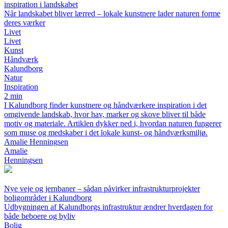
inspiration i landskabet
Når landskabet bliver lærred – lokale kunstnere lader naturen forme
deres værker
Livet
Livet
Kunst
Håndværk
Kalundborg
Natur
Inspiration
2 min
I Kalundborg finder kunstnere og håndværkere inspiration i det
omgivende landskab, hvor hav, marker og skove bliver til både
motiv og materiale. Artiklen dykker ned i, hvordan naturen fungerer
som muse og medskaber i det lokale kunst- og håndværksmiljø.
Amalie Henningsen
Amalie
Henningsen
Nye veje og jernbaner – sådan påvirker infrastrukturprojekter
boligområder i Kalundborg
Udbygningen af Kalundborgs infrastruktur ændrer hverdagen for
både beboere og byliv
Bolig