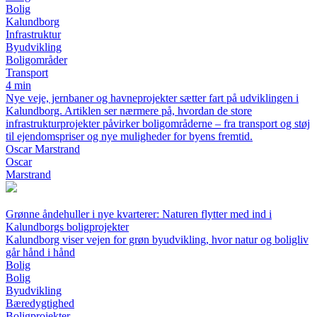
Bolig
Kalundborg
Infrastruktur
Byudvikling
Boligområder
Transport
4 min
Nye veje, jernbaner og havneprojekter sætter fart på udviklingen i
Kalundborg. Artiklen ser nærmere på, hvordan de store
infrastrukturprojekter påvirker boligområderne – fra transport og støj
til ejendomspriser og nye muligheder for byens fremtid.
Oscar Marstrand
Oscar
Marstrand
Grønne åndehuller i nye kvarterer: Naturen flytter med ind i
Kalundborgs boligprojekter
Kalundborg viser vejen for grøn byudvikling, hvor natur og boligliv
går hånd i hånd
Bolig
Bolig
Byudvikling
Bæredygtighed
Boligprojekter