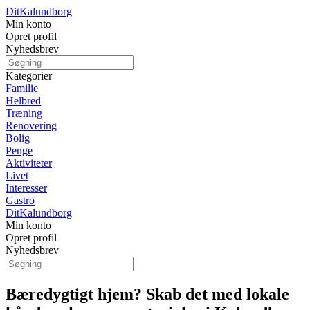
Dit
Kalundborg
Min konto
Opret profil
Nyhedsbrev
Kategorier
Familie
Helbred
Træning
Renovering
Bolig
Penge
Aktiviteter
Livet
Interesser
Gastro
Dit
Kalundborg
Min konto
Opret profil
Nyhedsbrev
Bæredygtigt hjem? Skab det med lokale