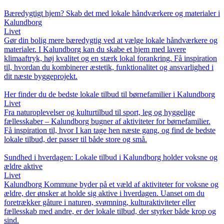
Bæredygtigt hjem? Skab det med lokale håndværkere og materialer i
Kalundborg
Livet
Gør din bolig mere bæredygtig ved at vælge lokale håndværkere og
materialer. I Kalundborg kan du skabe et hjem med lavere
klimaaftryk, høj kvalitet og en stærk lokal forankring. Få inspiration
til, hvordan du kombinerer æstetik, funktionalitet og ansvarlighed i
dit næste byggeprojekt.
Her finder du de bedste lokale tilbud til børnefamilier i Kalundborg
Livet
Fra naturoplevelser og kulturtilbud til sport, leg og hyggelige
fællesskaber – Kalundborg bugner af aktiviteter for børnefamilier.
Få inspiration til, hvor I kan tage hen næste gang, og find de bedste
lokale tilbud, der passer til både store og små.
Sundhed i hverdagen: Lokale tilbud i Kalundborg holder voksne og
ældre aktive
Livet
Kalundborg Kommune byder på et væld af aktiviteter for voksne og
ældre, der ønsker at holde sig aktive i hverdagen. Uanset om du
foretrækker gåture i naturen, svømning, kulturaktiviteter eller
fællesskab med andre, er der lokale tilbud, der styrker både krop og
sind.