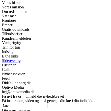
Vores historie
Vores mission
Om redaktionen
Vær med
Kontorer
Emner
Gratis downloads
Tilbudspriser
Kundeanmeldelser
Vælg rigtigt
Trin for trin
Indslag
Egne links
Sideoversigt
Historier
Galleri
Nyhedssektion
Feed
DitKalundborg.dk
Optivo Media
hej@optivomedia.dk
Få nyt fra os – tilmeld dig nyhedsbrevet
Få inspiration, viden og små genveje direkte i din indbakke.
Din e-mailadresse