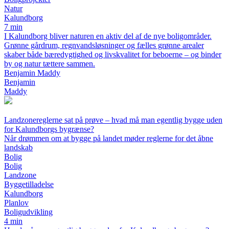
Natur
Kalundborg
7 min
I Kalundborg bliver naturen en aktiv del af de nye boligområder.
Grønne gårdrum, regnvandsløsninger og fælles grønne arealer
skaber både bæredygtighed og livskvalitet for beboerne – og binder
by og natur tættere sammen.
Benjamin Maddy
Benjamin
Maddy
Landzonereglerne sat på prøve – hvad må man egentlig bygge uden
for Kalundborgs bygrænse?
Når drømmen om at bygge på landet møder reglerne for det åbne
landskab
Bolig
Bolig
Landzone
Byggetilladelse
Kalundborg
Planlov
Boligudvikling
4 min