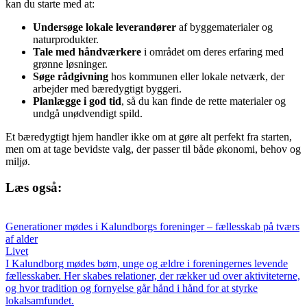
kan du starte med at:
Undersøge lokale leverandører
af byggematerialer og
naturprodukter.
Tale med håndværkere
i området om deres erfaring med
grønne løsninger.
Søge rådgivning
hos kommunen eller lokale netværk, der
arbejder med bæredygtigt byggeri.
Planlægge i god tid
, så du kan finde de rette materialer og
undgå unødvendigt spild.
Et bæredygtigt hjem handler ikke om at gøre alt perfekt fra starten,
men om at tage bevidste valg, der passer til både økonomi, behov og
miljø.
Læs også:
Generationer mødes i Kalundborgs foreninger – fællesskab på tværs
af alder
Livet
I Kalundborg mødes børn, unge og ældre i foreningernes levende
fællesskaber. Her skabes relationer, der rækker ud over aktiviteterne,
og hvor tradition og fornyelse går hånd i hånd for at styrke
lokalsamfundet.