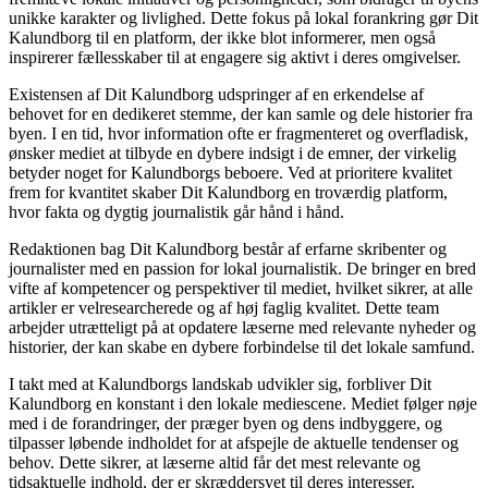
unikke karakter og livlighed. Dette fokus på lokal forankring gør Dit
Kalundborg til en platform, der ikke blot informerer, men også
inspirerer fællesskaber til at engagere sig aktivt i deres omgivelser.
Existensen af Dit Kalundborg udspringer af en erkendelse af
behovet for en dedikeret stemme, der kan samle og dele historier fra
byen. I en tid, hvor information ofte er fragmenteret og overfladisk,
ønsker mediet at tilbyde en dybere indsigt i de emner, der virkelig
betyder noget for Kalundborgs beboere. Ved at prioritere kvalitet
frem for kvantitet skaber Dit Kalundborg en troværdig platform,
hvor fakta og dygtig journalistik går hånd i hånd.
Redaktionen bag Dit Kalundborg består af erfarne skribenter og
journalister med en passion for lokal journalistik. De bringer en bred
vifte af kompetencer og perspektiver til mediet, hvilket sikrer, at alle
artikler er velresearcherede og af høj faglig kvalitet. Dette team
arbejder utrætteligt på at opdatere læserne med relevante nyheder og
historier, der kan skabe en dybere forbindelse til det lokale samfund.
I takt med at Kalundborgs landskab udvikler sig, forbliver Dit
Kalundborg en konstant i den lokale mediescene. Mediet følger nøje
med i de forandringer, der præger byen og dens indbyggere, og
tilpasser løbende indholdet for at afspejle de aktuelle tendenser og
behov. Dette sikrer, at læserne altid får det mest relevante og
tidsaktuelle indhold, der er skræddersyet til deres interesser.