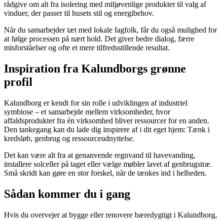
rådgive om alt fra isolering med miljøvenlige produkter til valg af
vinduer, der passer til husets stil og energibehov.
Når du samarbejder tæt med lokale fagfolk, får du også mulighed for
at følge processen på nært hold. Det giver bedre dialog, færre
misforståelser og ofte et mere tilfredsstillende resultat.
Inspiration fra Kalundborgs grønne
profil
Kalundborg er kendt for sin rolle i udviklingen af industriel
symbiose – et samarbejde mellem virksomheder, hvor
affaldsprodukter fra én virksomhed bliver ressourcer for en anden.
Den tankegang kan du lade dig inspirere af i dit eget hjem: Tænk i
kredsløb, genbrug og ressourceudnyttelse.
Det kan være alt fra at genanvende regnvand til havevanding,
installere solceller på taget eller vælge møbler lavet af genbrugstræ.
Små skridt kan gøre en stor forskel, når de tænkes ind i helheden.
Sådan kommer du i gang
Hvis du overvejer at bygge eller renovere bæredygtigt i Kalundborg,