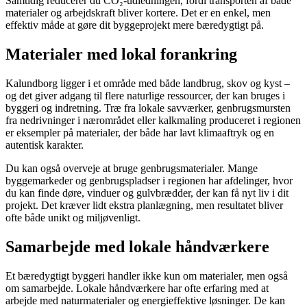
Samtidig reducerer du CO₂-udledningen, fordi transporten af både
materialer og arbejdskraft bliver kortere. Det er en enkel, men
effektiv måde at gøre dit byggeprojekt mere bæredygtigt på.
Materialer med lokal forankring
Kalundborg ligger i et område med både landbrug, skov og kyst –
og det giver adgang til flere naturlige ressourcer, der kan bruges i
byggeri og indretning. Træ fra lokale savværker, genbrugsmursten
fra nedrivninger i nærområdet eller kalkmaling produceret i regionen
er eksempler på materialer, der både har lavt klimaaftryk og en
autentisk karakter.
Du kan også overveje at bruge genbrugsmaterialer. Mange
byggemarkeder og genbrugspladser i regionen har afdelinger, hvor
du kan finde døre, vinduer og gulvbrædder, der kan få nyt liv i dit
projekt. Det kræver lidt ekstra planlægning, men resultatet bliver
ofte både unikt og miljøvenligt.
Samarbejde med lokale håndværkere
Et bæredygtigt byggeri handler ikke kun om materialer, men også
om samarbejde. Lokale håndværkere har ofte erfaring med at
arbejde med naturmaterialer og energieffektive løsninger. De kan