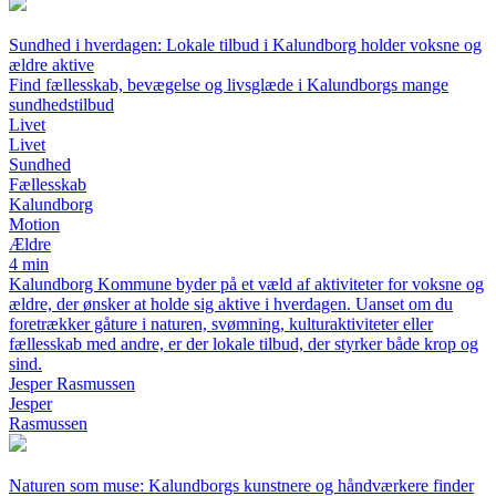
Sundhed i hverdagen: Lokale tilbud i Kalundborg holder voksne og
ældre aktive
Find fællesskab, bevægelse og livsglæde i Kalundborgs mange
sundhedstilbud
Livet
Livet
Sundhed
Fællesskab
Kalundborg
Motion
Ældre
4 min
Kalundborg Kommune byder på et væld af aktiviteter for voksne og
ældre, der ønsker at holde sig aktive i hverdagen. Uanset om du
foretrækker gåture i naturen, svømning, kulturaktiviteter eller
fællesskab med andre, er der lokale tilbud, der styrker både krop og
sind.
Jesper Rasmussen
Jesper
Rasmussen
Naturen som muse: Kalundborgs kunstnere og håndværkere finder