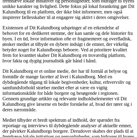
fremhæve lokale initiativer og personligheder, som bidrager til byens
unikke karakter og livlighed. Dette fokus på lokal forankring gør Dit
Kalundborg til en platform, der ikke blot informerer, men også
inspirerer fællesskaber til at engagere sig aktivt i deres omgivelser.
Existensen af Dit Kalundborg udspringer af en erkendelse af
behovet for en dedikeret stemme, der kan samle og dele historier fra
byen. I en tid, hvor information ofte er fragmenteret og overfladisk,
ønsker mediet at tilbyde en dybere indsigt i de emner, der virkelig
betyder noget for Kalundborgs beboere. Ved at prioritere kvalitet
frem for kvantitet skaber Dit Kalundborg en troværdig platform,
hvor fakta og dygtig journalistik går hånd i hånd.
Dit Kalundborg er et online medie, der har til formål at belyse og
formidle de mange facetter af livet i Kalundborg. Med en
dybdegående tilgang til lokale begivenheder, kultur, erhvervsliv og
samfundsforhold stræber mediet efter at være en vigtig
informationskilde for både borgere og besøgende i regionen.
Gennem grundige artikler og relevante indholdselementer vil Dit
Kalundborg give læserne en bedre forståelse af, hvad der rører sig i
deres nærområde.
Mediet tilbyder et bredt spektrum af indhold, der spænder fra
reportage og interviews til dybdegående analyser af aktuelle emner,
der påvirker Kalundborgs borgere. Derudover skabes der plads til at
fremhæve lokale initiativer og personligheder, som bidrager til byens