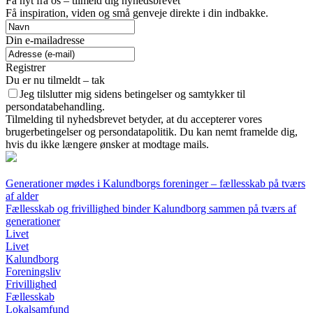
Få nyt fra os – tilmeld dig nyhedsbrevet
Få inspiration, viden og små genveje direkte i din indbakke.
Din e-mailadresse
Registrer
Du er nu tilmeldt – tak
Jeg tilslutter mig sidens betingelser og samtykker til
persondatabehandling.
Tilmelding til nyhedsbrevet betyder, at du accepterer vores
brugerbetingelser og persondatapolitik. Du kan nemt framelde dig,
hvis du ikke længere ønsker at modtage mails.
Generationer mødes i Kalundborgs foreninger – fællesskab på tværs
af alder
Fællesskab og frivillighed binder Kalundborg sammen på tværs af
generationer
Livet
Livet
Kalundborg
Foreningsliv
Frivillighed
Fællesskab
Lokalsamfund