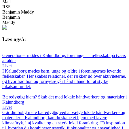
Mail
RSS
Benjamin Maddy
Benjamin
Maddy
Læs også:
Generationer mødes i Kalundborgs foreninger – fællesskab på tværs
af alder
Livet
I Kalundborg mødes børn, unge og ældre i foreningernes levende
fællesskaber. Her skabes relationer, der rækker ud over aktiviteterne,
og hvor tradition og fornyelse går hånd i hånd for at styrke
lokalsamfundet.
Bæredygtigt hjem? Skab det med lokale håndværkere og materialer i
Kalundborg
Livet
Gør din bolig mere bæredygtig ved at vælge lokale håndværkere og
materialer. I Kalundborg kan du skabe et hjem med lavere
klimaaftryk, høj kvalitet og en stærk lokal forankring. Få inspiration
til, hvordan du kombinerer æstetik, funktionalitet og ansvarlighed i