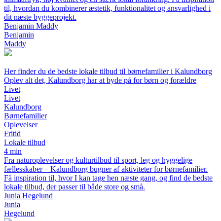
til, hvordan du kombinerer æstetik, funktionalitet og ansvarlighed i
dit næste byggeprojekt.
Benjamin Maddy
Benjamin
Maddy
Her finder du de bedste lokale tilbud til børnefamilier i Kalundborg
Oplev alt det, Kalundborg har at byde på for børn og forældre
Livet
Livet
Kalundborg
Børnefamilier
Oplevelser
Fritid
Lokale tilbud
4 min
Fra naturoplevelser og kulturtilbud til sport, leg og hyggelige
fællesskaber – Kalundborg bugner af aktiviteter for børnefamilier.
Få inspiration til, hvor I kan tage hen næste gang, og find de bedste
lokale tilbud, der passer til både store og små.
Junia Hegelund
Junia
Hegelund