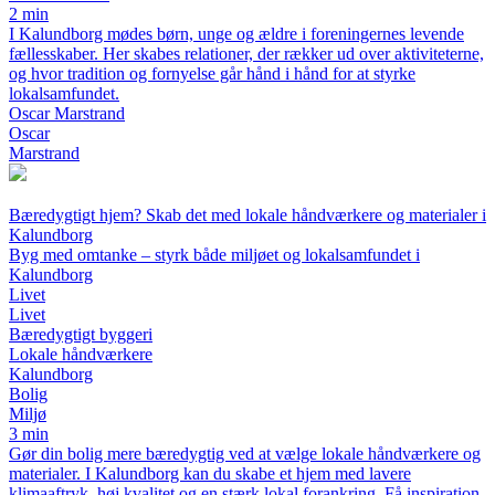
2 min
I Kalundborg mødes børn, unge og ældre i foreningernes levende
fællesskaber. Her skabes relationer, der rækker ud over aktiviteterne,
og hvor tradition og fornyelse går hånd i hånd for at styrke
lokalsamfundet.
Oscar Marstrand
Oscar
Marstrand
Bæredygtigt hjem? Skab det med lokale håndværkere og materialer i
Kalundborg
Byg med omtanke – styrk både miljøet og lokalsamfundet i
Kalundborg
Livet
Livet
Bæredygtigt byggeri
Lokale håndværkere
Kalundborg
Bolig
Miljø
3 min
Gør din bolig mere bæredygtig ved at vælge lokale håndværkere og
materialer. I Kalundborg kan du skabe et hjem med lavere
klimaaftryk, høj kvalitet og en stærk lokal forankring. Få inspiration