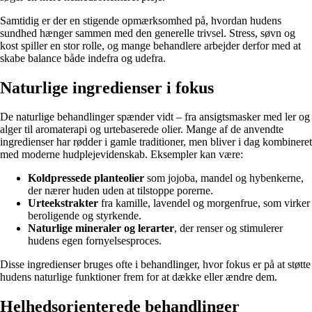
Samtidig er der en stigende opmærksomhed på, hvordan hudens
sundhed hænger sammen med den generelle trivsel. Stress, søvn og
kost spiller en stor rolle, og mange behandlere arbejder derfor med at
skabe balance både indefra og udefra.
Naturlige ingredienser i fokus
De naturlige behandlinger spænder vidt – fra ansigtsmasker med ler og
alger til aromaterapi og urtebaserede olier. Mange af de anvendte
ingredienser har rødder i gamle traditioner, men bliver i dag kombineret
med moderne hudplejevidenskab. Eksempler kan være:
Koldpressede planteolier
som jojoba, mandel og hybenkerne,
der nærer huden uden at tilstoppe porerne.
Urteekstrakter
fra kamille, lavendel og morgenfrue, som virker
beroligende og styrkende.
Naturlige mineraler og lerarter
, der renser og stimulerer
hudens egen fornyelsesproces.
Disse ingredienser bruges ofte i behandlinger, hvor fokus er på at støtte
hudens naturlige funktioner frem for at dække eller ændre dem.
Helhedsorienterede behandlinger