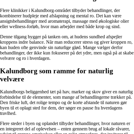
Flere klinikker i Kalundborg-området tilbyder behandlinger, der
kombinerer hudpleje med afslapning og mental ro. Det kan være
ansigtsbehandlinger med aromaterapi, massage med økologiske olier
eller wellness-forløb, hvor man arbejder med både krop og sind.
Denne tilgang bygger på tanken om, at hudens sundhed afspejler
kroppens indre balance. Når man reducerer stress og giver kroppen ro,
kan huden ofte genvinde sin naturlige glød. Mange vælger derfor
behandlinger, der ikke kun fokuserer på det ydre, men også på at skabe
velvære og ro i hverdagen.
Kalundborg som ramme for naturlig
velvære
Kalundborgs beliggenhed tæt på hav, marker og skov giver en naturlig
forbindelse til de elementer, som mange af behandlingerne trækker på.
Den friske luft, det rolige tempo og de korte afstande til naturen gør
byen til et oplagt sted for dem, der søger en pause fra hverdagens
travlhed.
Flere steder i byen og oplandet tilbyder behandlinger, hvor naturen er
en integreret del af oplevelsen – enten gennem brug af lokale råvarer,