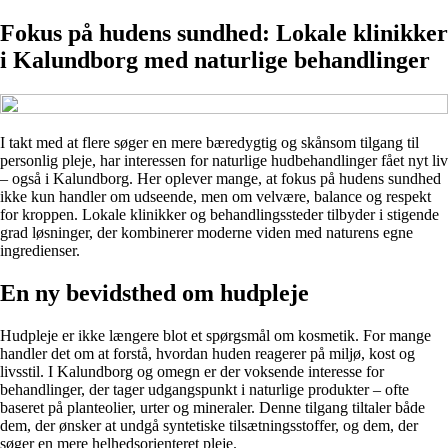
Fokus på hudens sundhed: Lokale klinikker
i Kalundborg med naturlige behandlinger
I takt med at flere søger en mere bæredygtig og skånsom tilgang til
personlig pleje, har interessen for naturlige hudbehandlinger fået nyt liv
– også i Kalundborg. Her oplever mange, at fokus på hudens sundhed
ikke kun handler om udseende, men om velvære, balance og respekt
for kroppen. Lokale klinikker og behandlingssteder tilbyder i stigende
grad løsninger, der kombinerer moderne viden med naturens egne
ingredienser.
En ny bevidsthed om hudpleje
Hudpleje er ikke længere blot et spørgsmål om kosmetik. For mange
handler det om at forstå, hvordan huden reagerer på miljø, kost og
livsstil. I Kalundborg og omegn er der voksende interesse for
behandlinger, der tager udgangspunkt i naturlige produkter – ofte
baseret på planteolier, urter og mineraler. Denne tilgang tiltaler både
dem, der ønsker at undgå syntetiske tilsætningsstoffer, og dem, der
søger en mere helhedsorienteret pleje.