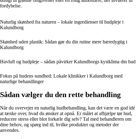
udsigt til grønne omgivelser eller en rolig atmosfære, der inviterer til
fordybelse.
Naturlig skønhed fra naturen – lokale ingredienser til hudpleje i
Kalundborg
Skønhed uden plastik: Sådan gør du din rutine mere bæredygtig i
Kalundborg
Havluft og hudpleje – sådan påvirker Kalundborgs kystklima din hud
Fokus på hudens sundhed: Lokale klinikker i Kalundborg med
naturlige behandlinger
Sådan vælger du den rette behandling
Når du overvejer en naturlig hudbehandling, kan det være en god idé
at tænke over, hvad du ønsker at opnå. Er målet at afhjælpe tør hud,
reducere stress eller blot forkæle dig selv? Tal med behandleren om
dine behov, og spørg ind til, hvilke produkter og metoder der
anvendes.