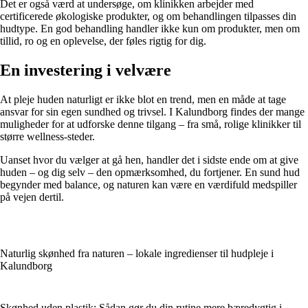
Det er også værd at undersøge, om klinikken arbejder med
certificerede økologiske produkter, og om behandlingen tilpasses din
hudtype. En god behandling handler ikke kun om produkter, men om
tillid, ro og en oplevelse, der føles rigtig for dig.
En investering i velvære
At pleje huden naturligt er ikke blot en trend, men en måde at tage
ansvar for sin egen sundhed og trivsel. I Kalundborg findes der mange
muligheder for at udforske denne tilgang – fra små, rolige klinikker til
større wellness-steder.
Uanset hvor du vælger at gå hen, handler det i sidste ende om at give
huden – og dig selv – den opmærksomhed, du fortjener. En sund hud
begynder med balance, og naturen kan være en værdifuld medspiller
på vejen dertil.
Naturlig skønhed fra naturen – lokale ingredienser til hudpleje i
Kalundborg
Skønhed uden plastik: Sådan gør du din rutine mere bæredygtig i